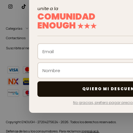
unite a la
COMUNIDAD
ENOUGH
★★★
Categorías
Contactános
Suscribite al newsletter
QUIERO MI DESCUE
No gracias, prefiero pagar preci
Copyright ENOUGH - 27204275624 - 2026. Todos los derechos reservados.
Defensa de las y los consumidores. Para reclamos
ingresá acá.