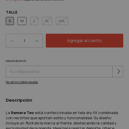
TALLE
S
M
L
XL
XXL
MEDIOS DE ENVÍO
Cambiar CP
Entregas para el CP:
No sé mi código postal
Descripción
La
Remera Teo
está confeccionada en tela dry-fit combinada
con recortes que aportan estilo y funcionalidad. Su diseño
incluye un
flock
de la marca al frente, destacando la calidad y
exclusividad de la prenda. Ideal para realizar deporte, ofrece