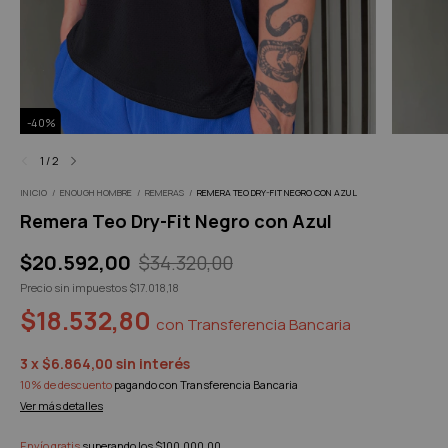
-
40
%
1
/
2
INICIO
/
ENOUGH HOMBRE
/
REMERAS
/
REMERA TEO DRY-FIT NEGRO CON AZUL
Remera Teo Dry-Fit Negro con Azul
$20.592,00
$34.320,00
Precio sin impuestos
$17.018,18
$18.532,80
con
Transferencia Bancaria
3
x
$6.864,00
sin interés
10% de descuento
pagando con Transferencia Bancaria
Ver más detalles
Envío gratis
superando los
$100.000,00