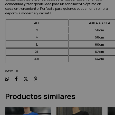
comodidad y transpirabilidad para un rendimiento óptimo en
cada entrenamiento. Perfecta para quienes buscan una remera
deportiva moderna y versátil.
TALLE
AXILA A AXILA
S
56cm
M
58cm
L
60cm
XL
62cm
XXL
64cm
COMPARTIR
Productos similares