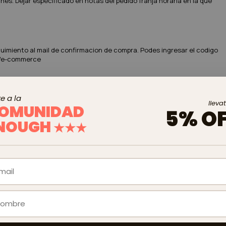
nes. Dejar especificado en notas del pedido franja horaria en la que
imiento al mail de confirmacion de compra. Podes ingresar el codigo
os/e-commerce
l cual dice “seguí el estado de tu pedido desde este link” el cual te
e a la
lleva
OMUNIDAD
5% O
NOUGH
★★★
al, la demora es de entre 3 y 7 días hábiles luego de acreditado el
ompra.
iernes de 11 a 18hs. Sabados de 11 a 16hs