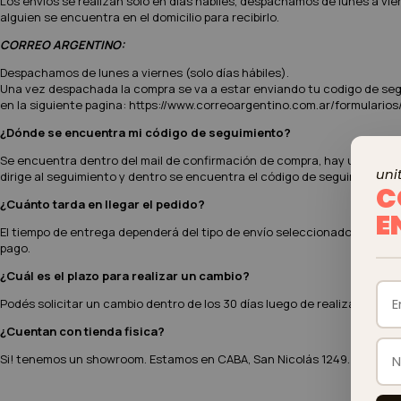
Los envíos se realizan solo en días hábiles, despachamos de lunes a vier
alguien se encuentra en el domicilio para recibirlo.
CORREO ARGENTINO:
Despachamos de lunes a viernes (solo días hábiles).
Una vez despachada la compra se va a estar enviando tu codigo de segu
en la siguiente pagina: https://www.correoargentino.com.ar/formulari
¿Dónde se encuentra mi código de seguimiento?
Se encuentra dentro del mail de confirmación de compra, hay un escrito e
unit
dirige al seguimiento y dentro se encuentra el código de seguimiento.
C
¿Cuánto tarda en llegar el pedido?
E
El tiempo de entrega dependerá del tipo de envío seleccionado. En gener
pago.
¿Cuál es el plazo para realizar un cambio?
Podés solicitar un cambio dentro de los 30 días luego de realizada la c
¿Cuentan con tienda fisica?
Si! tenemos un showroom. Estamos en CABA, San Nicolás 1249. Jueves y V