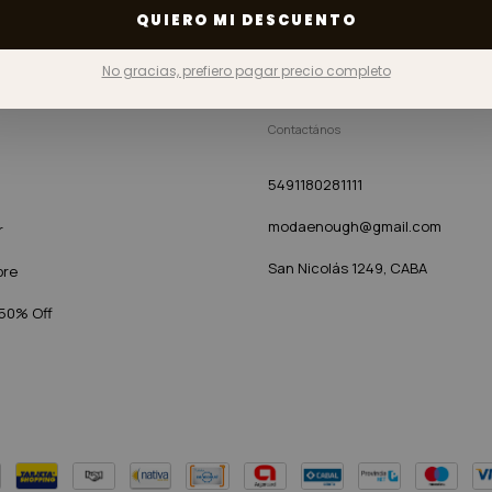
Tel: +54 9 11 8028-1111
QUIERO MI DESCUENTO
No gracias, prefiero pagar precio completo
Contactános
5491180281111
modaenough@gmail.com
r
San Nicolás 1249, CABA
bre
 50% Off