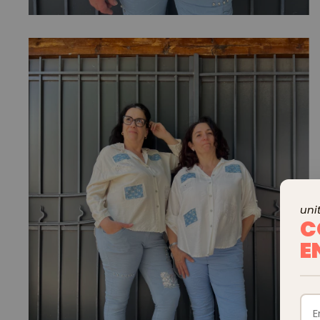
unit
C
E