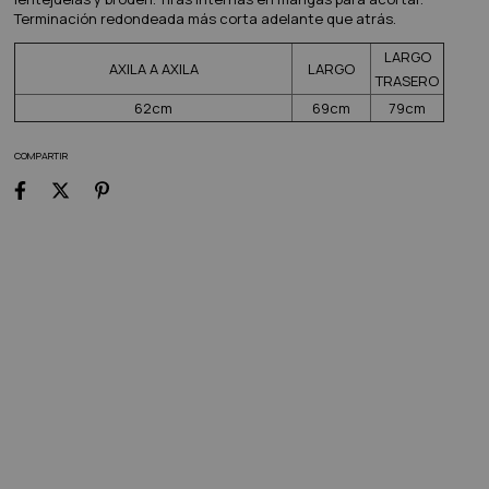
Terminación redondeada más corta adelante que atrás.
LARGO
AXILA A AXILA
LARGO
TRASERO
62cm
69cm
79cm
COMPARTIR