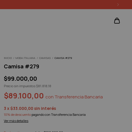
INICIO
/
MODA ITALIANA
/
CAMISAS
/
CAMISA #279
Camisa #279
$99.000,00
Precio sin impuestos
$81.818,18
$89.100,00
con
Transferencia Bancaria
3
x
$33.000,00
sin interés
10% de descuento
pagando con Transferencia Bancaria
Ver más detalles