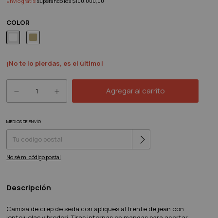
Envío gratis
superando los
$100.000,00
COLOR
¡No te lo pierdas, es el último!
MEDIOS DE ENVÍO
Cambiar CP
Entregas para el CP:
No sé mi código postal
Descripción
Camisa de crep de seda con apliques al frente de jean con
lentejuelas y broderi. Tiras internas en mangas para acortar.