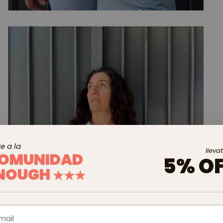
e a la
lleva
OMUNIDAD
5% O
NOUGH
★★★