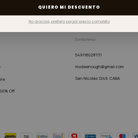
QUIERO MI DESCUENTO
No gracias, prefiero pagar precio completo
Contactános
5491180281111
modaenough@gmail.com
r
San Nicolás 1249, CABA
bre
 50% Off