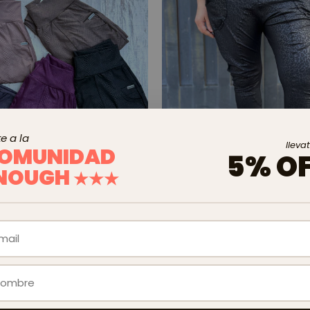
e a la
lleva
OMUNIDAD
5% O
NOUGH
★★★
% OFF
-
20
%
iso Croco
Babucha Narciso Animal Print Ne
$50.320,00
$62.900,00
00
$45.288,00
con
Transferencia Bancaria
con
Transferencia Bancar
(10)
(7)
67
sin interés
3
x
$16.773,33
sin interés