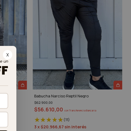
X
te un
FF
gro
Babucha Narciso Reptil Negro
$62.900,00
$56.610,00
ia
con
Transferencia Bancaria
(11)
3
x
$20.966,67
sin interés