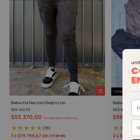
unit
C
E
COMBO HASTA 10
Babucha Narciso Negro Liso
Babucha Narc
$59.300,00
$62.900,00
$53.370,00
$56.610,
con
Transferencia Bancaria
(36)
3
x
$19.766,67
sin interés
3
x
$20.966,