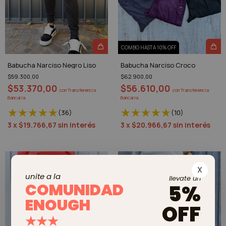
COMBO HASTA 10% OFF
Babucha Narciso Negro Liso
Babucha Narciso Croco
$59.300,00
$62.900,00
$53.370,00
$56.610,00
con
Transferencia
con
Transferencia
Bancaria
Bancaria
(36)
(10)
3
x
$19.766,67
sin interés
3
x
$20.966,67
sin interés
X
unite a la
llevate un
COMUNIDAD
5%
ENOUGH
OFF
★★★