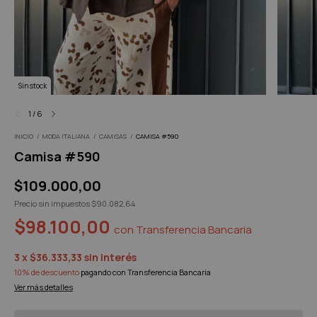
Sin stock
1
/
6
INICIO
/
MODA ITALIANA
/
CAMISAS
/
CAMISA #590
Camisa #590
$109.000,00
Precio sin impuestos
$90.082,64
$98.100,00
con
Transferencia Bancaria
3
x
$36.333,33
sin interés
10% de descuento
pagando con Transferencia Bancaria
Ver más detalles